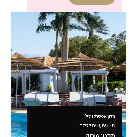
מלון אסטרל ויליג'
מ-
1,192
₪ ללילה
מבצע סוכות