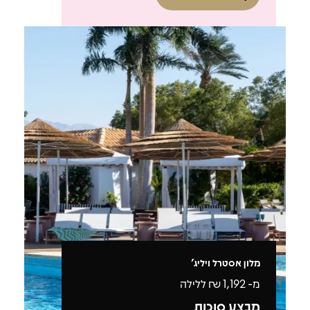
מלון אסטרל ויליג'
מ-
1,192
₪ ללילה
מבצע סוכות