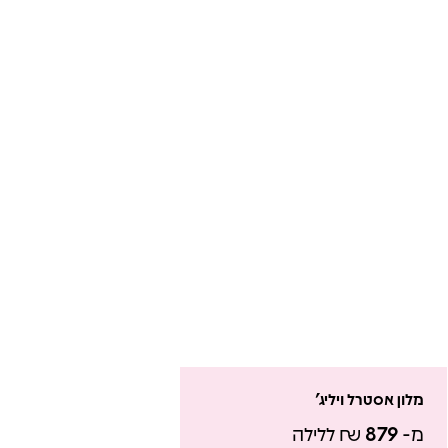
מלון אסטרל ויליג'
מ-
879
₪ ללילה