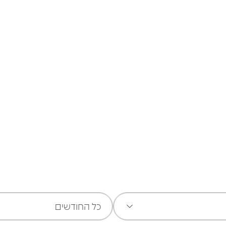
חופשת קיץ משפחתית עם
כוכבי הילדים באסטרל
לפרטים
כל החודשים