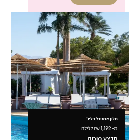
מלון אסטרל ויליג'
מ-
1,192
₪ ללילה
מבצע סוכות