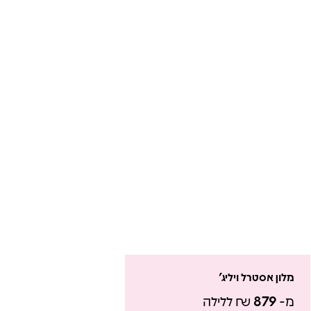
מלון אסטרל ויליג'
מ-
879
₪ ללילה