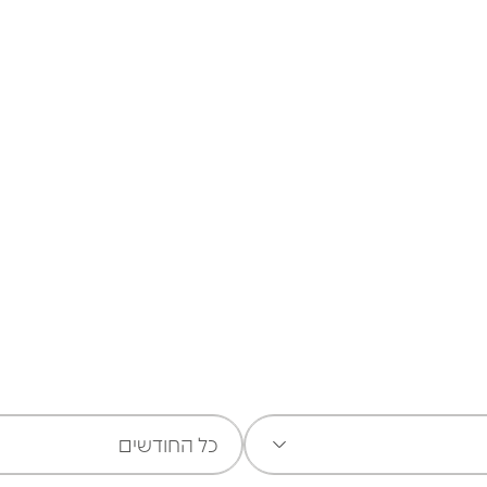
חופשת קיץ משפחתית עם
כוכבי הילדים באסטרל
לפרטים
כל החודשים