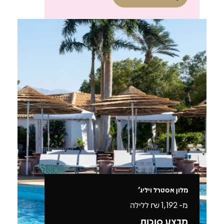
מלון אסטרל ויליג'
מ-
1,192
₪ ללילה
מבצע סוכות