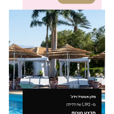
מלון אסטרל ויליג'
מ-
1,192
₪ ללילה
מבצע סוכות